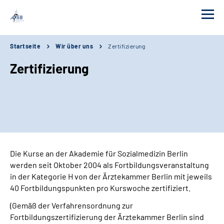
Startseite
Wir über uns
Zertifizierung
Wir über uns
Zertifizierung
Kurse
Links
Adressen
Die Kurse an der Akademie für Sozialmedizin Berlin
werden seit Oktober 2004 als Fortbildungsveranstaltung
Aktuelles
in der Kategorie H von der Ärztekammer Berlin mit jeweils
40 Fortbildungspunkten pro Kurswoche zertifiziert.
Erweiterte Suche
(Gemäß der Verfahrensordnung zur
Fortbildungszertifizierung der Ärztekammer Berlin sind
Leichte Sprache