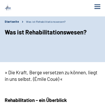
Startseite
Was ist Rehabilitationswesen?
Wir über uns
Was ist Rehabilitationswesen?
Kurse
Links
Adressen
Die Kraft, Berge versetzen zu können, liegt
Aktuelles
in uns selbst. (Émile Coué)
Erweiterte Suche
Rehabilitation – ein Überblick
Leichte Sprache